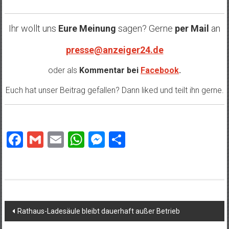
Ihr wollt uns
Eure Meinung
sagen? Gerne
per Mail
an
presse@anzeiger24.de
oder als
Kommentar bei
Facebook
.
Euch hat unser Beitrag gefallen? Dann liked und teilt ihn gerne.
Facebook
Gmail
Email
WhatsApp
Messenger
Teilen
Beitragsnavigation
Rathaus-Ladesäule bleibt dauerhaft außer Betrieb