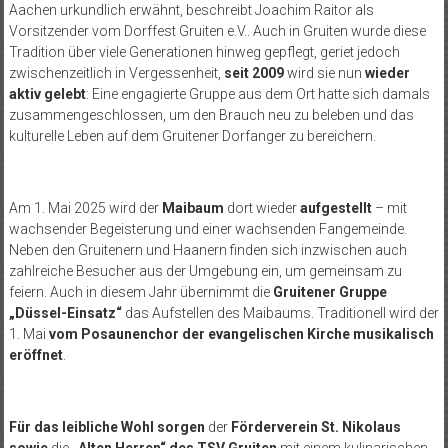
Aachen urkundlich erwähnt, beschreibt Joachim Raitor als
Vorsitzender vom
Dorffest Gruiten e.V..
Auch in Gruiten wurde diese
Tradition über viele Generationen hinweg gepflegt, geriet jedoch
zwischenzeitlich in Vergessenheit,
seit 2009
wird sie nun
wieder
aktiv gelebt
: Eine engagierte Gruppe aus dem Ort hatte sich damals
zusammengeschlossen, um den Brauch neu zu beleben und das
kulturelle Leben auf dem Gruitener Dorfanger zu bereichern.
Am 1. Mai 2025 wird der
Maibaum
dort wieder
aufgestellt
– mit
wachsender Begeisterung und einer wachsenden Fangemeinde.
Neben den Gruitenern und Haanern finden sich inzwischen auch
zahlreiche Besucher aus der Umgebung ein, um gemeinsam zu
feiern. Auch in diesem Jahr übernimmt die
Gruitener Gruppe
„Düssel-Einsatz“
das Aufstellen des Maibaums. Traditionell wird der
1. Mai
vom Posaunenchor der evangelischen Kirche musikalisch
eröffnet
.
Für das leibliche Wohl sorgen
der
Förderverein St. Nikolaus
sowie
die
„Alten Herren“ des TSV Gruiten
mit einem kulinarischen