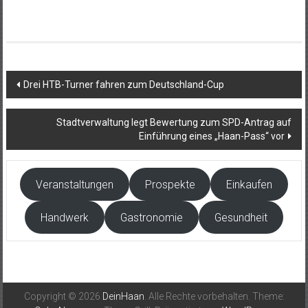
Beitragsnavigation
Drei HTB-Turner fahren zum Deutschland-Cup
Stadtverwaltung legt Bewertung zum SPD-Antrag auf
Einführung eines „Haan-Pass“ vor
Veranstaltungen
Prospekte
Einkaufen
Handwerk
Gastronomie
Gesundheit
Copyright © 2026
DeinHaan
. Alle Rechte vorbehalten. Theme: