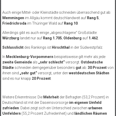
Auch einige Mittel- oder Kleinstädte schneiden überraschend gut ab:
Memmingen
im Allgäu kommt deutschlandweit auf
Rang 5
,
Friedrichroda
im Thüringer Wald auf
Rang 10
.
Allerdings gibt es auch einige „abgeschlagene“ Großstädte:
Würzburg
landet nur auf
Rang 1.705
,
Oldenburg
auf
1.462
.
Schlusslicht
des Rankings ist
Hirschthal
in der Südwestpfalz.
In
Mecklenburg-Vorpommern
beispielsweise gilt mehr als jede
zweite Gemeinde
als
„sehr schlecht“
versorgt.
Ostdeutsche
Städte
schneiden demgegenüber besonders
gut
ab:
30 Prozent
von
ihnen sind
„sehr gut“
versorgt, unter den
westdeutschen Städten
sind es nur knapp
20 Prozent
.
Weitere Erkenntnisse: Die
Mehrheit
der Befragten (53,2 Prozent) in
Deutschland ist mit der Daseinsvorsorge
im eigenen Umfeld
zufrieden
. Dabei zeigt sich ein Unterschied zwischen
urbanen
Umfeldern
(55,2 Prozent Zufriedenheit) und
ländlichen Räumen