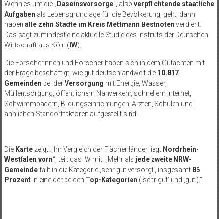
Wenn es um die „
Daseinsvorsorge
“, also
verpflichtende staatliche
Aufgaben
als Lebensgrundlage für die Bevölkerung, geht, dann
haben
alle zehn Städte im Kreis Mettmann Bestnoten
verdient.
Das sagt zumindest eine aktuelle Studie des Instituts der Deutschen
Wirtschaft aus Köln (
IW
).
Die Forscherinnen und Forscher haben sich in dem Gutachten mit
der Frage beschäftigt, wie gut deutschlandweit die
10.817
Gemeinden
bei der
Versorgung
mit Energie, Wasser,
Müllentsorgung, öffentlichem Nahverkehr, schnellem Internet,
Schwimmbädern, Bildungseinrichtungen, Ärzten, Schulen und
ähnlichen Standortfaktoren aufgestellt sind.
Die
Karte
zeigt: „Im Vergleich der Flächenländer liegt
Nordrhein-
Westfalen vorn
“, teilt das IW mit. „Mehr als
jede zweite NRW-
Gemeinde
fällt in die Kategorie ‚sehr gut versorgt‘, insgesamt
86
Prozent
in eine der beiden
Top-Kategorien
(‚sehr gut‘ und ‚gut‘).“