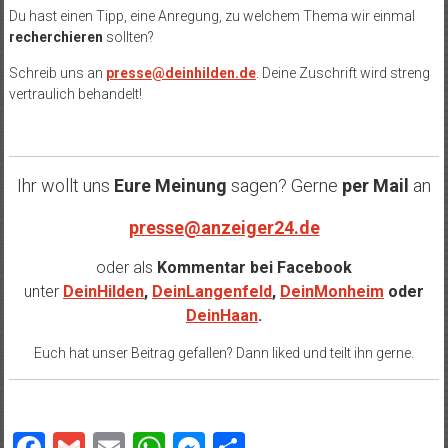
Du hast einen Tipp, eine Anregung, zu welchem Thema wir einmal
recherchieren
sollten?
Schreib uns an
presse@deinhilden.de
. Deine Zuschrift wird streng
vertraulich behandelt!
Ihr wollt uns
Eure Meinung
sagen? Gerne
per Mail
an
presse@anzeiger24.de
oder als
Kommentar bei
Facebook
unter
DeinHilden
,
DeinLangenfeld
,
DeinMonheim
oder
DeinHaan
.
Euch hat unser Beitrag gefallen? Dann liked und teilt ihn gerne.
Facebook
Gmail
Email
WhatsApp
Messenger
Teilen