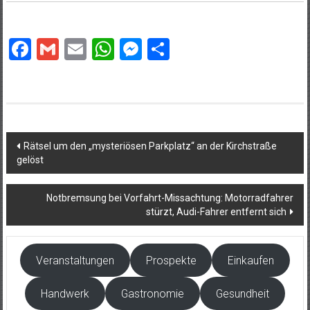
Facebook
Gmail
Email
WhatsApp
Messenger
Teilen
Beitragsnavigation
Rätsel um den „mysteriösen Parkplatz“ an der Kirchstraße
gelöst
Notbremsung bei Vorfahrt-Missachtung: Motorradfahrer
stürzt, Audi-Fahrer entfernt sich
Veranstaltungen
Prospekte
Einkaufen
Handwerk
Gastronomie
Gesundheit