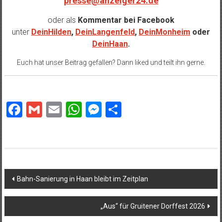
presse@anzeiger24.de
oder als
Kommentar bei
Facebook
unter
DeinHilden
,
DeinLangenfeld
,
DeinMonheim
oder
DeinHaan
.
Euch hat unser Beitrag gefallen? Dann liked und teilt ihn gerne.
Facebook
Gmail
Email
WhatsApp
Messenger
Teilen
Beitragsnavigation
Bahn-Sanierung in Haan bleibt im Zeitplan
„Aus“ für Gruitener Dorffest 2026