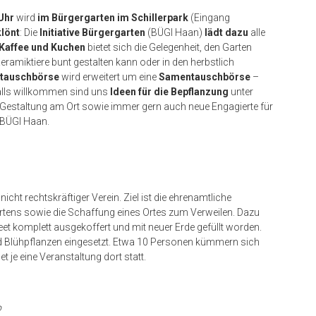
Uhr
wird
im Bürgergarten im Schillerpark
(Eingang
lönt
: Die
Initiative Bürgergarten
(BÜGI Haan)
lädt dazu
alle
 Kaffee und Kuchen
bietet sich die Gelegenheit, den Garten
ramiktiere bunt gestalten kann oder in den herbstlich
ntauschbörse
wird erweitert um eine
Samentauschbörse
–
alls willkommen sind uns
Ideen für die Bepflanzung
unter
e Gestaltung am Ort sowie immer gern auch neue Engagierte für
 BÜGI Haan.
icht rechtskräftiger Verein. Ziel ist die ehrenamtliche
rtens sowie die Schaffung eines Ortes zum Verweilen. Dazu
t komplett ausgekoffert und mit neuer Erde gefüllt worden.
d Blühpflanzen eingesetzt. Etwa 10 Personen kümmern sich
t je eine Veranstaltung dort statt.
o