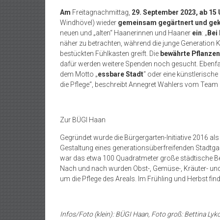
Am
Freitagnachmittag,
29. September 2023, ab 15 
Windhövel) wieder
gemeinsam gegärtnert und gek
neuen und „alten“ Haanerinnen und Haaner
ein
: „
Bei
näher zu betrachten, während die junge Generation Ke
bestückten Fühlkasten greift. Die
bewährte Pflanze
dafür werden weitere Spenden noch gesucht. Ebenf
dem Motto „
essbare Stadt
“ oder eine künstlerisch
die Pflege“, beschreibt Annegret Wahlers vom Team
Zur BÜGI Haan
Gegründet wurde die Bürgergarten-Initiative 2016 als n
Gestaltung eines generationsüberfreifenden Stadtga
war das etwa 100 Quadratmeter große städtische Bee
Nach und nach wurden Obst-, Gemüse-, Kräuter- un
um die Pflege des Areals. Im Frühling und Herbst finde
Infos/Foto (klein): BÜGI Haan, Foto groß: Bettina Lyk