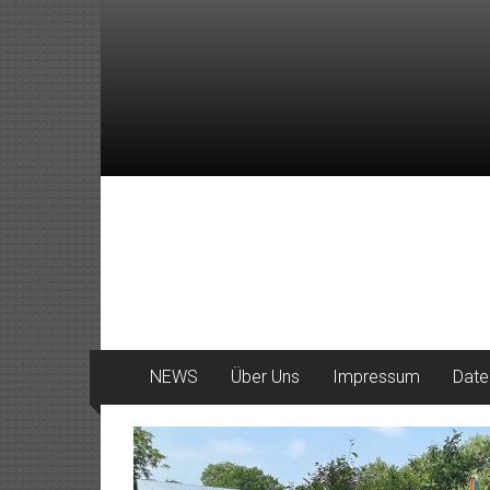
Zum
Inhalt
springen
DeinHaan
News
aus
Haan
NEWS
Über Uns
Impressum
Date