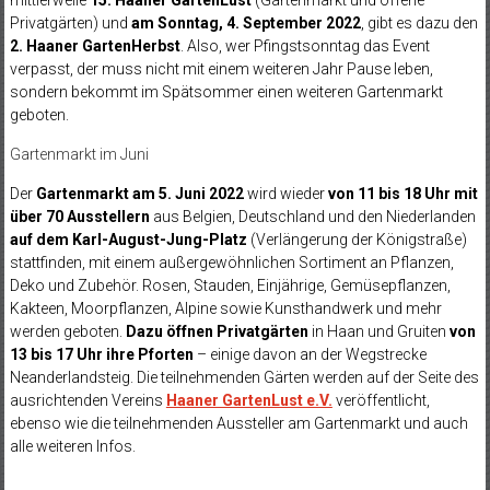
mittlerweile
15. Haaner GartenLust
(Gartenmarkt und offene
Privatgärten) und
am Sonntag, 4. September 2022
, gibt es dazu den
2. Haaner GartenHerbst
. Also, wer Pfingstsonntag das Event
verpasst, der muss nicht mit einem weiteren Jahr Pause leben,
sondern bekommt im Spätsommer einen weiteren Gartenmarkt
geboten.
Gartenmarkt im Juni
Der
Gartenmarkt
am 5. Juni 2022
wird wieder
von 11 bis 18 Uhr
mit
über 70 Ausstellern
aus Belgien, Deutschland und den Niederlanden
auf dem Karl-August-Jung-Platz
(Verlängerung der Königstraße)
stattfinden, mit einem außergewöhnlichen Sortiment an Pflanzen,
Deko und Zubehör. Rosen, Stauden, Einjährige, Gemüsepflanzen,
Kakteen, Moorpflanzen, Alpine sowie Kunsthandwerk und mehr
werden geboten.
Dazu öffnen Privatgärten
in Haan und Gruiten
von
13 bis 17 Uhr
ihre Pforten
– einige davon an der Wegstrecke
Neanderlandsteig. Die teilnehmenden Gärten werden auf der Seite des
ausrichtenden Vereins
Haaner GartenLust e.V.
veröffentlicht,
ebenso wie die teilnehmenden Aussteller am Gartenmarkt und auch
alle weiteren Infos.