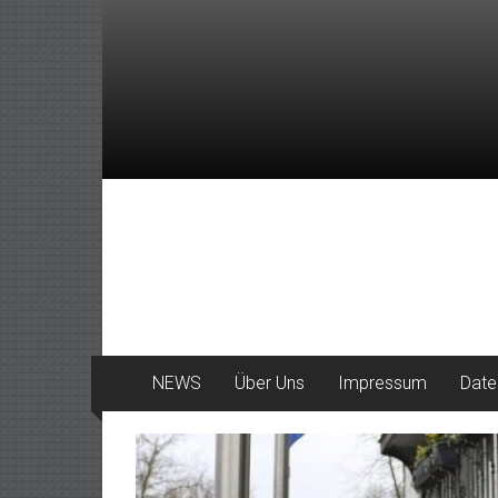
Zum
Inhalt
springen
DeinHaan
News
aus
Haan
NEWS
Über Uns
Impressum
Date