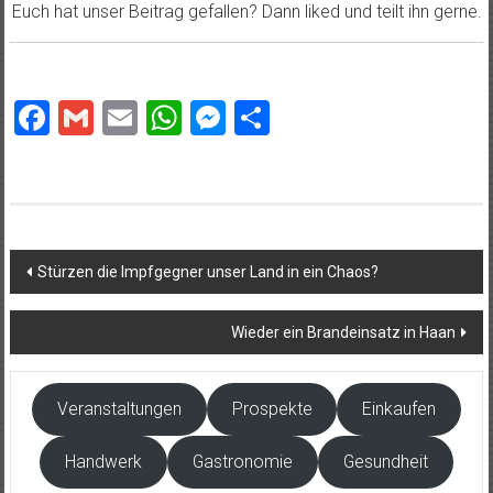
Euch hat unser Beitrag gefallen? Dann liked und teilt ihn gerne.
Facebook
Gmail
Email
WhatsApp
Messenger
Teilen
Beitragsnavigation
Stürzen die Impfgegner unser Land in ein Chaos?
Wieder ein Brandeinsatz in Haan
Veranstaltungen
Prospekte
Einkaufen
Handwerk
Gastronomie
Gesundheit