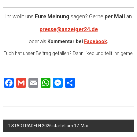
Ihr wollt uns
Eure Meinung
sagen? Gerne
per Mail
an
presse@anzeiger24.de
oder als
Kommentar bei
Facebook
.
Euch hat unser Beitrag gefallen? Dann liked und teilt ihn gerne.
Facebook
Gmail
Email
WhatsApp
Messenger
Teilen
Beitragsnavigation
STADTRADELN 2026 startet am 17. Mai