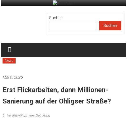
Zum
Inhalt
DeinHaan
springen
Suchen
Suchen
News
aus
Haan
News
Mai 6, 2026
Erst Flickarbeiten, dann Millionen-
Sanierung auf der Ohligser Straße?
Veröffentlicht von: DeinHaan