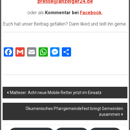
presse@anzeiger24.de
oder als
Kommentar bei
Facebook
.
Euch hat unser Beitrag gefallen? Dann liked und teilt ihn gerne.
Facebook
Gmail
Email
WhatsApp
Messenger
Teilen
Beitragsnavigation
Malteser: Acht neue Mobile Retter jetzt im Einsatz
Ökumenisches Pfarrgemeindefest bringt Gemeinden
zusammen