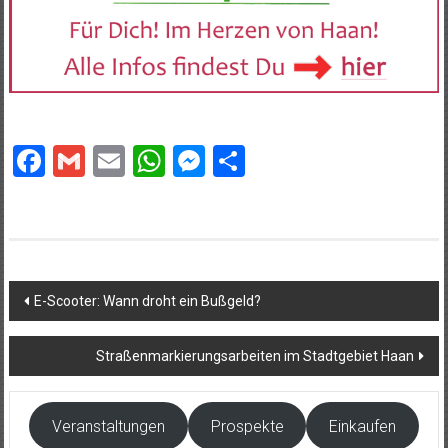
Facebook
Gmail
Email
WhatsApp
Messenger
Teilen
Beitragsnavigation
E-Scooter: Wann droht ein Bußgeld?
Straßenmarkierungsarbeiten im Stadtgebiet Haan
Veranstaltungen
Prospekte
Einkaufen