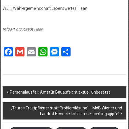
WLH, Wählergemeinschaft Lebenswertes Haan
Infos/Foto: Stadt Haan
Facebook
Gmail
Email
WhatsApp
Messenger
Teilen
Beitragsnavigation
Personalausfall: Amt für Bauaufsicht aktuell unbesetzt
‚Teures Trostpflaster statt Problemlösung‘ – MdB Wiener und
Landrat Hendele kritisieren Flüchtlingsgipfel