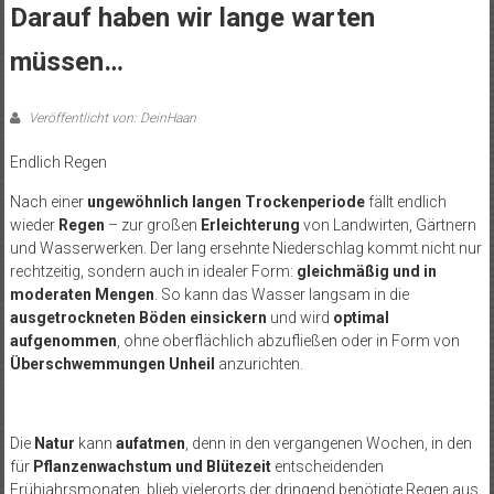
Darauf haben wir lange warten
müssen…
Veröffentlicht von: DeinHaan
Endlich Regen
Nach einer
ungewöhnlich langen Trockenperiode
fällt endlich
wieder
Regen
– zur großen
Erleichterung
von Landwirten, Gärtnern
und Wasserwerken. Der lang ersehnte Niederschlag kommt nicht nur
rechtzeitig, sondern auch in idealer Form:
gleichmäßig und in
moderaten Mengen
. So kann das Wasser langsam in die
ausgetrockneten Böden einsickern
und wird
optimal
aufgenommen
, ohne oberflächlich abzufließen oder in Form von
Überschwemmungen
Unheil
anzurichten.
Die
Natur
kann
aufatmen
, denn in den vergangenen Wochen, in den
für
Pflanzenwachstum und Blütezeit
entscheidenden
Frühjahrsmonaten, blieb vielerorts der dringend benötigte Regen aus.