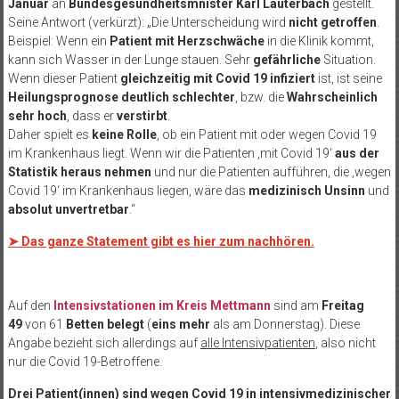
Januar
an
Bundesgesundheitsmnister Karl Lauterbach
gestellt.
Seine Antwort (verkürzt): „Die Unterscheidung wird
nicht getroffen
.
Beispiel: Wenn ein
Patient mit Herzschwäche
in die Klinik kommt,
kann sich Wasser in der Lunge stauen. Sehr
gefährliche
Situation.
Wenn dieser Patient
gleichzeitig mit Covid 19 infiziert
ist, ist seine
Heilungsprognose deutlich schlechter
, bzw. die
Wahrscheinlich
sehr hoch
, dass er
verstirbt
.
Daher spielt es
keine Rolle
, ob ein Patient mit oder wegen Covid 19
im Krankenhaus liegt. Wenn wir die Patienten ‚mit Covid 19‘
aus der
Statistik heraus nehmen
und nur die Patienten aufführen, die ‚wegen
Covid 19‘ im Krankenhaus liegen, wäre das
medizinisch Unsinn
und
absolut unvertretbar
.“
➤
Das ganze Statement gibt es hier zum nachhören.
Auf den
Intensivstationen im Kreis Mettmann
sind am
Freitag
49
von 61
Betten
belegt
(
eins mehr
als am Donnerstag). Diese
Angabe bezieht sich allerdings auf
alle Intensivpatienten
, also nicht
nur die Covid 19-Betroffene.
Drei Patient(innen) sind
wegen Covid 19 in intensivmedizinischer