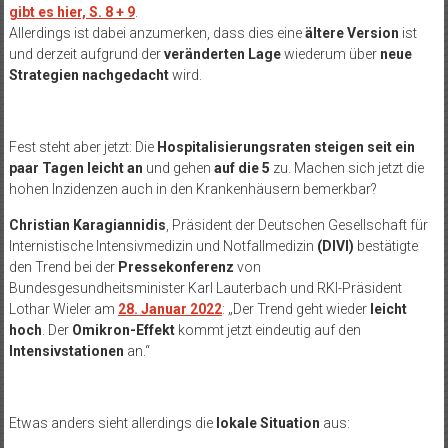
gibt es hier, S. 8 + 9
.
Allerdings ist dabei anzumerken, dass dies eine
ältere Version
ist
und derzeit aufgrund der
veränderten Lage
wiederum über
neue
Strategien nachgedacht
wird.
Fest steht aber jetzt: Die
Hospitalisierungsraten steigen seit ein
paar Tagen leicht an
und gehen
auf die 5
zu. Machen sich jetzt die
hohen Inzidenzen auch in den Krankenhäusern bemerkbar?
Christian Karagiannidis
, Präsident der Deutschen Gesellschaft für
Internistische Intensivmedizin und Notfallmedizin
(DIVI)
bestätigte
den Trend bei der
Pressekonferenz
von
Bundesgesundheitsminister Karl Lauterbach und RKI-Präsident
Lothar Wieler am
28. Januar 2022
: „Der Trend geht wieder
leicht
hoch
. Der
Omikron-Effekt
kommt jetzt eindeutig auf den
Intensivstationen
an.“
Etwas anders sieht allerdings die
lokale Situation
aus: