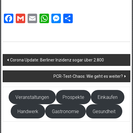
Facebook
Gmail
Email
WhatsApp
Messenger
Teilen
Beitragsnavigation
Corona Update: Berliner Inzidenz sogar über 2.800
PCR-Test-Chaos: Wie geht es weiter?
Veranstaltungen
Prospekte
Einkaufen
Handwerk
Gastronomie
Gesundheit