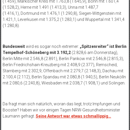
(1.459), Märkischer Kreis mit 1.763,8 (1.645,9), Bonn mit 1.601,4
(1.528,2), Herne mit 1.491 (1.413,3), Unna mit 1.487,7
(1.416,1), Dortmund mit 1.476,1 (1.290,8), Siegen-Wittgenstein mit
1.421,1, Leverkusen mit 1.375,2 (1.283,1) und Wuppertal mit 1.341,4
(1.280,8).
Bundesweit
wird es sogar noch extremer:
„Spitzenreiter“ ist Berlin
Tempelhof-Schöneberg mit 3.192,2
(2.828,6 am Donnerstag),
Berlin Mitte mit 2.546,8 (2.891), Berlin Pankow mit 2.546,8 (2.815,3),
Berlin Friedrichshain-Kreuzberg mit 2.408,9 (2.377), Remscheid,
Starnberg mit 2.302,9, Offenbach mit 2.279,7 (2.148,3), Dachau mit
2.100,4 (2.112), Berlin Spandau mit 2.080,8 (1.940,5), Berlin Neukölln
mit 2.080,6 (2.240,8), Wiesbaden mit 2.038,7 (1.908,1) und Solingen.
Da fragt man sich natürlich, woran das liegt; trotz Impfungen und
Booster? Haben wir vor einigen Tagen NRW-Gesundheitsminister
Laumann gefragt.
Seine Antwort war etwas schmallippig…