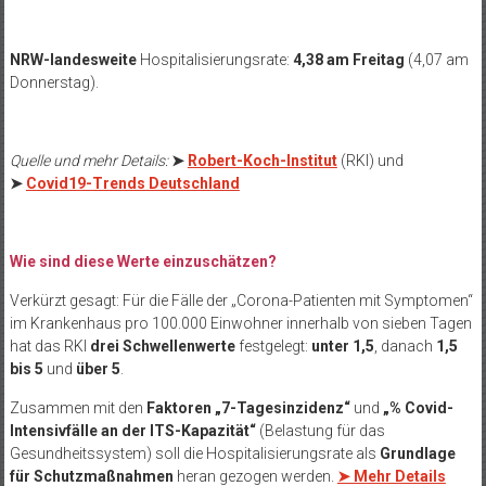
NRW-landesweite
Hospitalisierungsrate:
4,38 am Freitag
(4,07 am
Donnerstag).
Quelle und mehr Details:
➤
Robert-Koch-Institut
(RKI) und
➤
Covid19-Trends Deutschland
Wie sind diese Werte einzuschätzen?
Verkürzt gesagt: Für die Fälle der „Corona-Patienten mit Symptomen“
im Krankenhaus pro 100.000 Einwohner innerhalb von sieben Tagen
hat das RKI
drei Schwellenwerte
festgelegt:
unter 1,5
, danach
1,5
bis 5
und
über 5
.
Zusammen mit den
Faktoren „7-Tagesinzidenz“
und
„% Covid-
Intensivfälle an der ITS-Kapazität“
(Belastung für das
Gesundheitssystem) soll die Hospitalisierungsrate als
Grundlage
für Schutzmaßnahmen
heran gezogen werden.
➤ Mehr Details