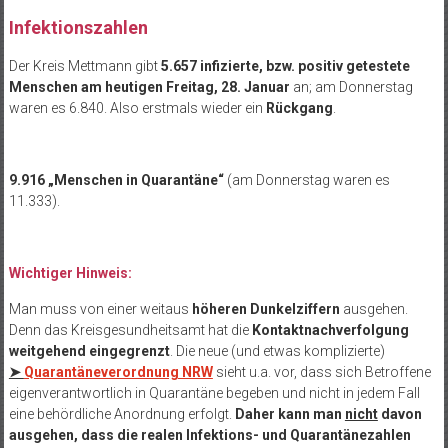
Infektionszahlen
Der Kreis Mettmann gibt
5.657 infizierte, bzw. positiv getestete
Menschen am heutigen Freitag, 28. Januar
an; am Donnerstag
waren es 6.840. Also erstmals wieder ein
Rückgang
.
9.916 „Menschen in Quarantäne“
(am Donnerstag waren es
11.333).
Wichtiger Hinweis:
Man muss von einer weitaus
höheren Dunkelziffern
ausgehen.
Denn das Kreisgesundheitsamt hat die
Kontaktnachverfolgung
weitgehend eingegrenzt
. Die neue (und etwas komplizierte)
➤
Quarantäneverordnung NRW
sieht u.a. vor, dass sich Betroffene
eigenverantwortlich in Quarantäne begeben und nicht in jedem Fall
eine behördliche Anordnung erfolgt.
Daher kann man
nicht
davon
ausgehen, dass die realen Infektions- und Quarantänezahlen