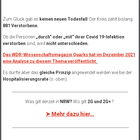
Zum Glück gab es
keinen neuen Todesfall
.
Der Kreis zählt bislang
881 Verstorbene
.
Ob die Personen
„durch“ oder „mit“ ihrer Covid 19-Infektion
verstorben
sind, wird
nicht unterschieden.
Das WDR-Wissenschaftsmagazin Quarks hat im Dezember 2021
eine Analyse zu diesem Thema veröffentlicht
.
Es dürfte aber das
gleiche Prinzip
angewendet werden wie bei der
Hospitalisierungsrate
(s. oben).
______________________________________________________________
Was gilt derzeit in
NRW?
Wo gilt
2G und 2G+
?
➤ Mehr dazu hier…
______________________________________________________________