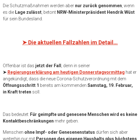
Die Schutzmaßnahmen werden aber
nur zurück genommen
, wenn
es die
Lage zulässt
, betont
NRW-Ministerpräsident Hendrik Wüst
für sein Bundesland.
➤
Die aktuellen Fallzahlen im Detail…
Offenbar ist das
jetzt der Fall
, denn in seiner
➤
Regierungserklärung am heutigen Donnerstagvormittag
hat er
angekündigt, dass die neue Corona-Schutzverordnung mit dem
Öffnungsschritt 1
bereits am kommenden
Samstag, 19. Februar,
in Kraft treten
soll.
Das bedeutet:
Für geimpfte und genesene Menschen wird es keine
Kontaktbeschränkungen
mehr geben.
Menschen
ohne Impf- oder Genesenenstatus
dürfen sich aber
weiterhin nur mit
Personen des eigenen Haushalts plus höchstens