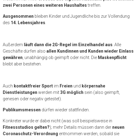
zwei Personen eines weiteren Haushaltes
treffen.
Ausgenommen
bleiben Kinder und Jugendliche bis zur Vollendung
des
14. Lebensjahres
.
Außerdem
läuft dann die 2G-Regel im Einzelhandel aus
. Alle
Geschäfte dürfen also
allen Kundinnen und Kunden wieder Einlass
gewähren
, unabhängig ob geimpft oder nicht. Die
Maskenpflicht
bleibt aber bestehen.
Auch
kontaktfreier Sport
im
Freien
und
körpernahe
Dienstleistungen
werden mit
3G möglich
sein (also geimpft,
genesen oder negativ getestet).
Publikumsmessen
dürfen wieder stattfinden.
Konkreter wurde er dabei nicht (was soll beispielsweise in
Fitnessstudios gelten?
); mehr Details müssen dann der
neuen
Coronaschutz-Verordnung
entnommen werden, sobald sie