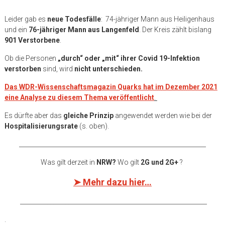
Leider gab es
neue Todesfälle
:
74-jähriger Mann aus Heiligenhaus
und ein
76-jähriger Mann aus Langenfeld
.
Der Kreis zählt bislang
901 Verstorbene
.
Ob die Personen
„durch“ oder „mit“ ihrer Covid 19-Infektion
verstorben
sind, wird
nicht unterschieden.
Das WDR-Wissenschaftsmagazin Quarks hat im Dezember 2021
eine Analyse zu diesem Thema veröffentlicht
.
Es dürfte aber das
gleiche Prinzip
angewendet werden wie bei der
Hospitalisierungsrate
(s. oben).
______________________________________________________________
Was gilt derzeit in
NRW?
Wo gilt
2G und 2G+
?
➤ Mehr dazu hier…
______________________________________________________________
.