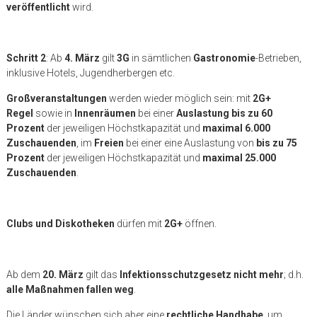
veröffentlicht
wird.
Schritt 2
: Ab
4. März
gilt
3G
in sämtlichen
Gastronomie
-Betrieben,
inklusive Hotels, Jugendherbergen etc.
Großveranstaltungen
werden wieder möglich sein: mit
2G+
Regel
sowie in
Innenräumen
bei einer
Auslastung bis zu 60
Prozent
der jeweiligen Höchstkapazität und
maximal 6.000
Zuschauenden
, im
Freien
bei einer eine Auslastung von
bis zu 75
Prozent
der jeweiligen Höchstkapazität und
maximal 25.000
Zuschauenden
.
Clubs und Diskotheken
dürfen mit
2G+
öffnen.
Ab dem
20. März
gilt das
Infektionsschutzgesetz nicht mehr
; d.h.
alle Maßnahmen fallen weg
.
Die Länder wünschen sich aber eine
rechtliche Handhabe
, um