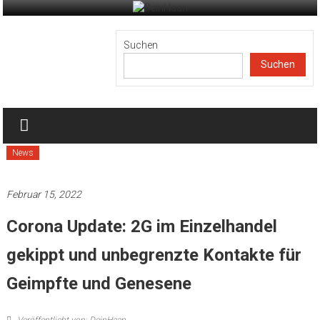
Zum
Inhalt
DeinHaan
springen
Suchen
Suchen
News
aus
Haan
News
Februar 15, 2022
Corona Update: 2G im Einzelhandel
gekippt und unbegrenzte Kontakte für
Geimpfte und Genesene
Veröffentlicht von: DeinHaan