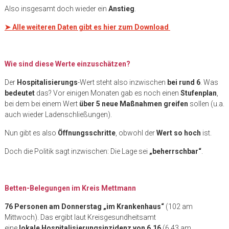
Also insgesamt doch wieder ein
Anstieg
.
➤
Alle weiteren Daten gibt es hier zum Download
Wie sind diese Werte einzuschätzen?
Der
Hospitalisierungs
-Wert steht also inzwischen
bei rund 6
. Was
bedeutet
das? Vor einigen Monaten gab es noch einen
Stufenplan
,
bei dem bei einem Wert
über 5 neue Maßnahmen greifen
sollen (u.a.
auch wieder Ladenschließungen).
Nun gibt es also
Öffnungsschritte
, obwohl der
Wert so hoch
ist.
Doch die Politik sagt inzwischen: Die Lage sei
„beherrschbar“
.
Betten-Belegungen im Kreis Mettmann
76 Personen am Donnerstag „im Krankenhaus“
(102 am
Mittwoch). Das ergibt laut Kreisgesundheitsamt
eine
lokale Hospitalisierungsinzidenz von 6,16
(6,43 am