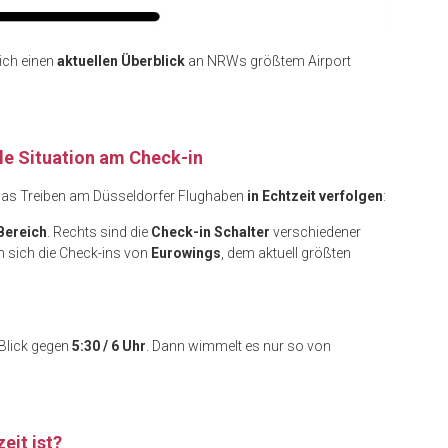
ich einen
aktuellen Überblick
an NRWs größtem Airport
le Situation am Check-in
das Treiben am Düsseldorfer Flughaben
in Echtzeit verfolgen
:
Bereich
. Rechts sind die
Check-in Schalter
verschiedener
en sich die Check-ins von
Eurowings
, dem aktuell größten
 Blick gegen
5:30 / 6 Uhr
. Dann wimmelt es nur so von
eit ist?