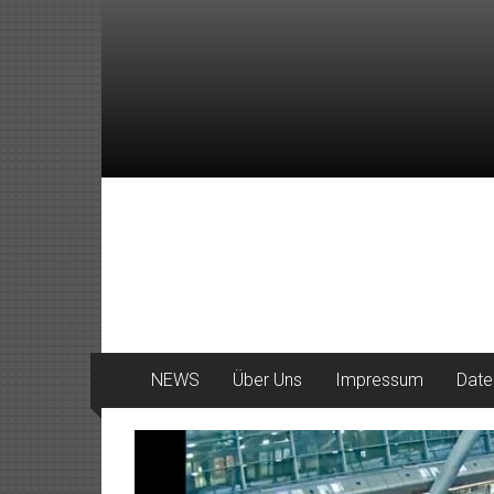
Zum
Inhalt
springen
DeinHaan
News
aus
Haan
NEWS
Über Uns
Impressum
Date