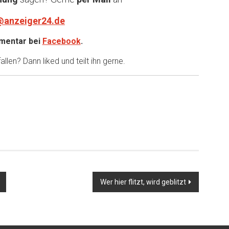
@anzeiger24.de
entar bei
Facebook
.
llen? Dann liked und teilt ihn gerne.
er
Wer hier flitzt, wird geblitzt