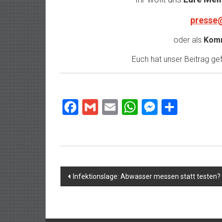
presse
oder als
Komm
Euch hat unser Beitrag gefa
Facebook
Gmail
Email
WhatsApp
Messeng
Teilen
Beitragsnavigation
Infektionslage: Abwasser messen statt testen?