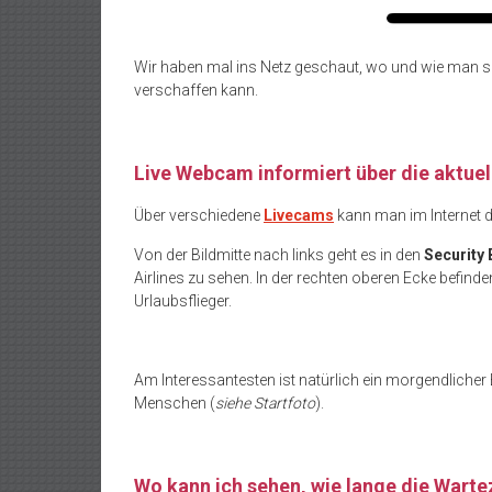
Wir haben mal ins Netz geschaut, wo und wie man s
verschaffen kann.
Live Webcam informiert über die aktuel
Über verschiedene
Livecams
kann man im Internet 
Von der Bildmitte nach links geht es in den
Security 
Airlines zu sehen. In der rechten oberen Ecke befind
Urlaubsflieger.
Am Interessantesten ist natürlich ein morgendlicher
Menschen (
siehe Startfoto
).
Wo kann ich sehen, wie lange die Wartez