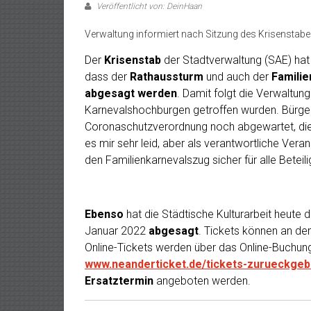
Veröffentlicht von: DeinHaan
Verwaltung informiert nach Sitzung des Krisenstab
Der
Krisenstab
der Stadtverwaltung (SAE) hat 
dass der
Rathaussturm
und auch der
Famili
abgesagt werden
. Damit folgt die Verwaltun
Karnevalshochburgen getroffen wurden. Bürgerm
Coronaschutzverordnung noch abgewartet, die ges
es mir sehr leid, aber als verantwortliche Veran
den Familienkarnevalszug sicher für alle Beteil
Ebenso
hat die Städtische Kulturarbeit heute 
Januar 2022
abgesagt
. Tickets können an de
Online-Tickets werden über das Online-Buchung
www.neanderticket.de/tickets-zurueckgeb
Ersatztermin
angeboten werden.