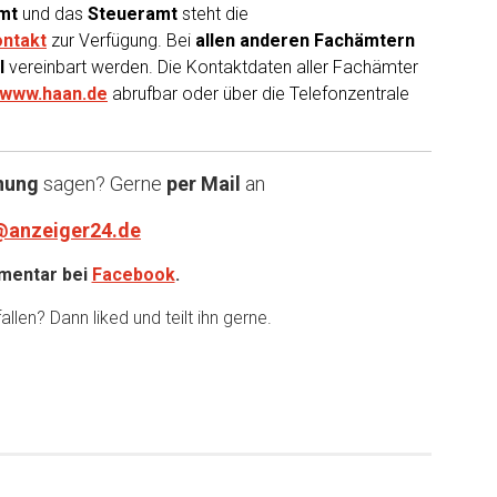
mt
und das
Steueramt
steht die
ntakt
zur Verfügung. Bei
allen anderen Fachämtern
l
vereinbart werden. Die Kontaktdaten aller Fachämter
www.haan.de
abrufbar oder über die Telefonzentrale
nung
sagen? Gerne
per Mail
an
@anzeiger24.de
entar bei
Facebook
.
llen? Dann liked und teilt ihn gerne.
er