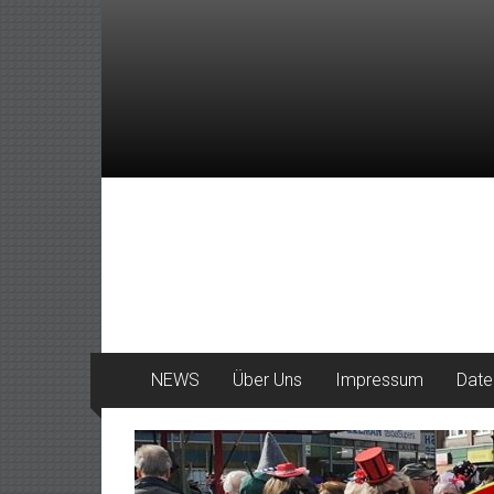
Zum
Inhalt
springen
DeinHaan
News
aus
Haan
NEWS
Über Uns
Impressum
Date