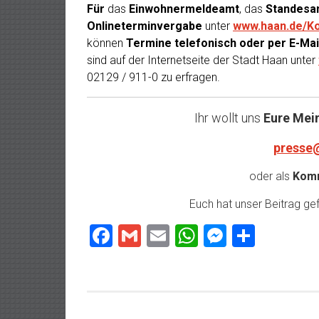
Für
das
Einwohnermeldeamt
, das
Standesa
Onlineterminvergabe
unter
www.haan.de/Ko
können
Termine telefonisch oder per E-Mai
sind auf der Internetseite der Stadt Haan unter
02129 / 911-0 zu erfragen.
Ihr wollt uns
Eure Mei
presse
oder als
Komm
Euch hat unser Beitrag gefa
Facebook
Gmail
Email
WhatsApp
Messeng
Teilen