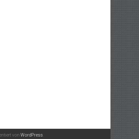
entiert von
WordPress
.