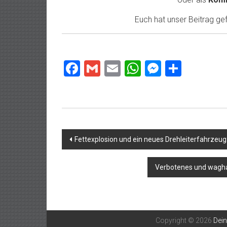
Euch hat unser Beitrag gefa
Facebook
Gmail
Email
WhatsApp
Messeng
Teilen
Beitragsnavigation
Fettexplosion und ein neues Drehleiterfahrzeug
Verbotenes und wagha
Copyright © 2026
Dei