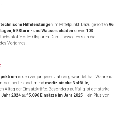
.
m
technische Hilfeleistungen
im Mittelpunkt. Dazu gehörten
96
tlagen
,
59 Sturm- und Wasserschäden
sowie
103
triebsstoffe oder Ölspuren. Damit bewegten sich die
des Vorjahres.
t
spektrum
in den vergangenen Jahren gewandelt hat. Während
stimmen heute zunehmend
medizinische Notfälle
,
n Alltag der Einsatzkräfte. Besonders auffällig ist der starke
m Jahr 2024
auf
5.096 Einsätze im Jahr 2025
– ein Plus von