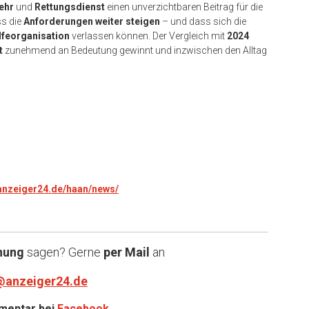
ehr
und
Rettungsdienst
einen unverzichtbaren Beitrag für die
ss die
Anforderungen weiter steigen
– und dass sich die
lfeorganisation
verlassen können. Der Vergleich mit
2024
t
zunehmend an Bedeutung gewinnt und inzwischen den Alltag
.anzeiger24.de/haan/news/
nung
sagen? Gerne
per Mail
an
@anzeiger24.de
entar bei
Facebook
.