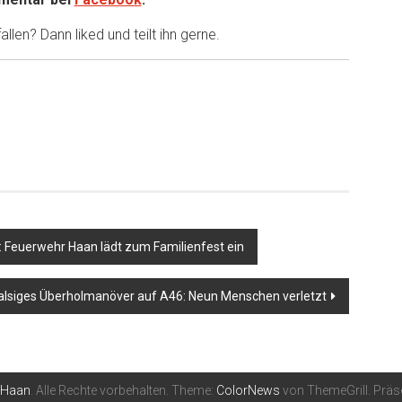
llen? Dann liked und teilt ihn gerne.
er
: Feuerwehr Haan lädt zum Familienfest ein
lsiges Überholmanöver auf A46: Neun Menschen verletzt
nHaan
. Alle Rechte vorbehalten. Theme:
ColorNews
von ThemeGrill. Präs