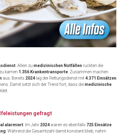
gsdienst
. Allein zu
medizinischen Notfällen
rückten die
nzu kamen
1.356 Krankentransporte
. Zusammen machen
n
aus. Bereits
2024
lag der Rettungsdienst mit
4.371 Einsätzen
. Damit setzt sich der Trend fort, dass die
medizinische
ldet.
lfeleistungen gefragt
al alarmiert
. Im Jahr
2024
waren es ebenfalls
725 Einsätze
ung
. Während die Gesamtzahl damit konstant blieb, nahm