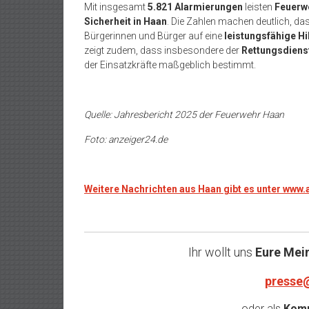
Mit insgesamt
5.821 Alarmierungen
leisten
Feuerw
Sicherheit in Haan
. Die Zahlen machen deutlich, da
Bürgerinnen und Bürger auf eine
leistungsfähige Hi
zeigt zudem, dass insbesondere der
Rettungsdiens
der Einsatzkräfte maßgeblich bestimmt.
Quelle: Jahresbericht 2025 der Feuerwehr Haan
Foto: anzeiger24.de
Weitere Nachrichten aus Haan gibt es unter www
Ihr wollt uns
Eure Mei
presse
oder als
Komm