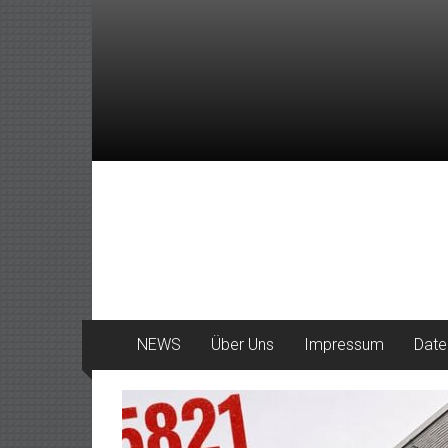
Zum
Inhalt
springen
DeinHaan
News
aus
Haan
NEWS
Über Uns
Impressum
Date