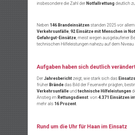
insbesondere die Zahl der
Notfallrettung
deutlich zu
Neben
146 Brandeinsätzen
standen 2025 vor alle
Verkehrsunfälle
,
92 Einsätze mit Menschen in No
Gefahrgut-Einsätze
, meist wegen ausgelaufener Be
technischen Hilfeleistungen nahezu auf dem Niveau 
Aufgaben haben sich deutlich veränder
Der
Jahresbericht
zeigt, wie stark sich das
Einsatz
früher
Brände
das Bild der Feuerwehr prägten, be
Verkehrsunfälle
und
technische Hilfeleistungen
de
Anstieg im
Rettungsdienst
: von
4.371 Einsätzen i
mehr als
16 Prozent
.
Rund um die Uhr für Haan im Einsatz