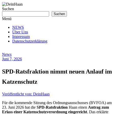
Zum
Inhalt
Suchen
springen
DeinHaan
Suchen
Menü
News
NEWS
aus
Über Uns
Haan
Impressum
Datenschutzerklärung
News
Juni 7, 2026
SPD-Ratsfraktion nimmt neuen Anlauf im
Katzenschutz
Veröffentlicht von: DeinHaan
Für die kommende Sitzung des Ordnungsausschusses (BVFOA) am
23. Juni 2026 hat die
SPD-Ratsfraktion
Haan einen
Antrag zum
Erlass einer Katzenschutzverordnung eingereicht
. Das erklärte