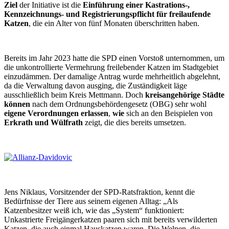
Ziel
der Initiative ist die
Einführung einer Kastrations-,
Kennzeichnungs- und Registrierungspflicht für freilaufende
Katzen
, die ein Alter von fünf Monaten überschritten haben.
Bereits im Jahr 2023 hatte die SPD einen Vorstoß unternommen, um
die unkontrollierte Vermehrung freilebender Katzen im Stadtgebiet
einzudämmen. Der damalige Antrag wurde mehrheitlich abgelehnt,
da die Verwaltung davon ausging, die Zuständigkeit läge
ausschließlich beim Kreis Mettmann. Doch
kreisangehörige Städte
können
nach dem Ordnungsbehördengesetz (OBG) sehr wohl
eigene Verordnungen erlassen
,
wie
sich an den Beispielen von
Erkrath und Wülfrath
zeigt, die dies bereits umsetzen.
Jens Niklaus, Vorsitzender der SPD-Ratsfraktion, kennt die
Bedürfnisse der Tiere aus seinem eigenen Alltag: „Als
Katzenbesitzer weiß ich, wie das „System“ funktioniert:
Unkastrierte Freigängerkatzen paaren sich mit bereits verwilderten
Katzen, die auch einmal Hauskatzen waren. Die Welpen, die