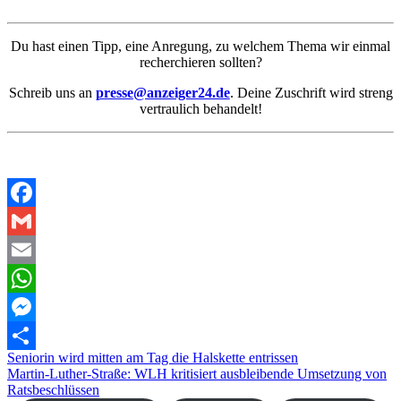
Du hast einen Tipp, eine Anregung, zu welchem Thema wir einmal
recherchieren sollten?
Schreib uns an
presse@anzeiger24.de
. Deine Zuschrift wird streng
vertraulich behandelt!
Facebook
Gmail
Email
WhatsApp
Messenger
Beitragsnavigation
Seniorin wird mitten am Tag die Halskette entrissen
Teilen
Martin-Luther-Straße: WLH kritisiert ausbleibende Umsetzung von
Ratsbeschlüssen