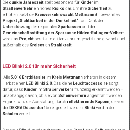
Die
dunkle Jahreszeit
stellt besonders für
Kinder
im
Straßenverkehr
ein hohes
Risiko
dar. Um ihre
Sicherheit
zu
erhöhen, setzt die
Kreisverkehrswacht Mettmann
ihr bewährtes
Projekt „Sichtbarkeit in der Dunkelheit“
fort. Dank der
Unterstützung
der regionalen
Sparkassen
und der
Gemeinschaftsstiftung der Sparkasse Hilden-Ratingen-Velbert
wird das
Projekt
bereits im dritten Jahr umgesetzt und gewinnt auch
außerhalb des
Kreises
an
Strahlkraft
.
LED Blinki 2.0 für mehr Sicherheit
Alle
5.016 Erstklässler
im
Kreis Mettmann
erhalten in diesem
Herbst einen
LED Blinki 2.0
. Das kleine
Leuchtaccessoire
sorgt
dafür, dass
Kinder
im
Straßenverkehr
frühzeitig erkannt werden –
unabhängig davon, ob sie von
Scheinwerfern
angestrahlt werden.
Ergänzt wird die Ausstattung durch
reflektierende Kappen
, die von
der
DEKRA Düsseldorf
bereitgestellt werden.
Blinki
wird in den
Schulen
verteilt.