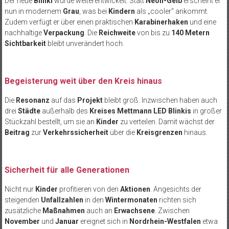
Der neue
Blinki
wurde weiterentwickelt: Statt
Neon-Gelb
erscheint er
nun in modernem
Grau
, was bei
Kindern
als „cooler“ ankommt.
Zudem verfügt er über einen praktischen
Karabinerhaken
und eine
nachhaltige
Verpackung
. Die
Reichweite
von bis zu
140 Metern
Sichtbarkeit
bleibt unverändert hoch.
Begeisterung weit über den Kreis hinaus
Die
Resonanz
auf das
Projekt
bleibt groß. Inzwischen haben auch
drei
Städte
außerhalb des
Kreises Mettmann
LED Blinkis
in großer
Stückzahl bestellt, um sie an
Kinder
zu verteilen. Damit wächst der
Beitrag
zur
Verkehrssicherheit
über die
Kreisgrenzen
hinaus.
Sicherheit für alle Generationen
Nicht nur
Kinder
profitieren von den
Aktionen
. Angesichts der
steigenden
Unfallzahlen
in den
Wintermonaten
richten sich
zusätzliche
Maßnahmen
auch an
Erwachsene
. Zwischen
November
und
Januar
ereignet sich in
Nordrhein-Westfalen
etwa