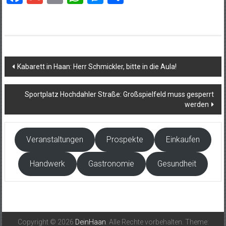
Beitragsnavigation
Kabarett in Haan: Herr Schmickler, bitte in die Aula!
Sportplatz Hochdahler Straße: Großspielfeld muss gesperrt
werden
Veranstaltungen
Prospekte
Einkaufen
Handwerk
Gastronomie
Gesundheit
Copyright © 2026
DeinHaan
. Alle Rechte vorbehalten. Theme: