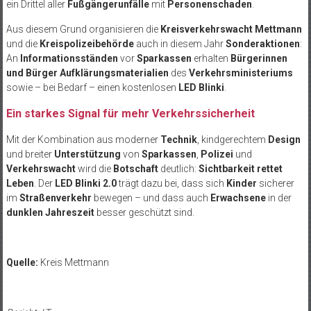
ein Drittel aller
Fußgängerunfälle
mit
Personenschaden
.
Aus diesem Grund organisieren die
Kreisverkehrswacht Mettmann
und die
Kreispolizeibehörde
auch in diesem Jahr
Sonderaktionen
:
An
Informationsständen
vor
Sparkassen
erhalten
Bürgerinnen
und Bürger
Aufklärungsmaterialien
des
Verkehrsministeriums
sowie – bei Bedarf – einen kostenlosen
LED Blinki
.
Ein starkes Signal für mehr Verkehrssicherheit
Mit der Kombination aus moderner
Technik
, kindgerechtem
Design
und breiter
Unterstützung
von
Sparkassen
,
Polizei
und
Verkehrswacht
wird die
Botschaft
deutlich:
Sichtbarkeit rettet
Leben
. Der
LED Blinki 2.0
trägt dazu bei, dass sich
Kinder
sicherer
im
Straßenverkehr
bewegen – und dass auch
Erwachsene
in der
dunklen Jahreszeit
besser geschützt sind.
Quelle:
Kreis Mettmann