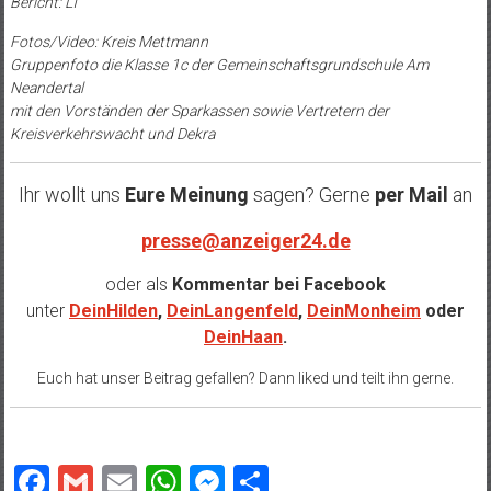
Bericht: LT
Fotos/Video: Kreis Mettmann
Gruppenfoto die Klasse 1c der Gemeinschaftsgrundschule Am
Neandertal
mit den Vorständen der Sparkassen sowie Vertretern der
Kreisverkehrswacht und Dekra
Ihr wollt uns
Eure Meinung
sagen? Gerne
per Mail
an
presse@anzeiger24.de
oder als
Kommentar bei
Facebook
unter
DeinHilden
,
DeinLangenfeld
,
DeinMonheim
oder
DeinHaan
.
Euch hat unser Beitrag gefallen? Dann liked und teilt ihn gerne.
Facebook
Gmail
Email
WhatsApp
Messenger
Teilen