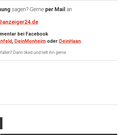
nung
sagen? Gerne
per Mail
an
@anzeiger24.de
entar bei
Facebook
nfeld
,
DeinMonheim
oder
DeinHaan
.
allen? Dann liked und teilt ihn gerne.
er