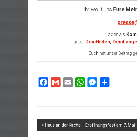
Ihr wollt uns
Eure Mei
presse
oder als
Komm
unter
DeinHilden
,
DeinLange
Euch hat unser Beitrag gef
Facebook
Gmail
Email
WhatsApp
Messeng
Teilen
Beitragsnavigation
Haus an der Kirche – Eröffnungsfest am 7. Mai