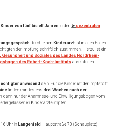
Kinder von fünf bis elf Jahren
in den
➤
dezentralen
tungsgespräch
durch einen
Kinderarzt
ist in allen Fällen
tigten der Impfung schriftlich zustimmen. Hierzu ist ein
t, Gesundheit und Soziales des Landes Nordrhein-
ngsbogen des Robert-Koch-Instituts
auszufüllen.
rechtigter anwesend
sein. Für die Kinder ist der Impfstoff
mine
finden mindestens
drei Wochen nach der
sen dann nur der Anamnese- und Einwilligungsbogen vom
niedergelassenen Kinderärzte impfen.
 16 Uhr in
Langenfeld
, Hauptstraße 70 (Schauplatz)