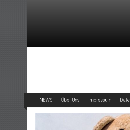
Zum
Inhalt
springen
DeinHaan
News
aus
Haan
NEWS
Über Uns
Impressum
Date