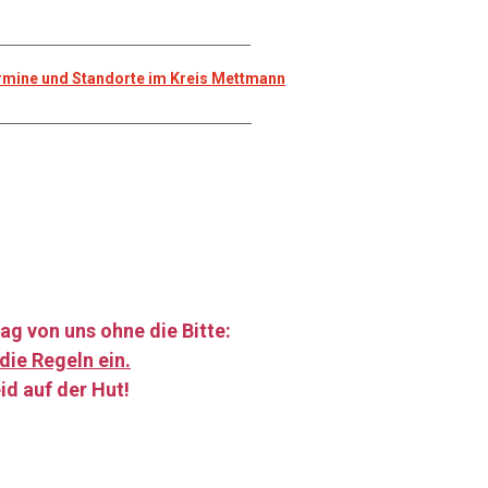
_______________________________________
Termine und Standorte im Kreis Mettmann
_______________________________________
ag von uns ohne die Bitte:
die Regeln ein.
id auf der Hut!
……