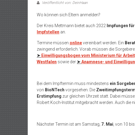
Veröffentlicht von: DeinHaan
Wo können sich Eltern anmelden?
Der Kreis Mettmann bietet auch 2022
Impfungen für 
Impfstellen
an.
Termine müssen
online
vereinbart werden. Ein
Bera
zwingend erforderlich. Vorab müssen die Sorgeberech
➤
Einwilligungsbogen vom Ministerium für Arbei
Westfalen
sowie der
➤
Anamnese- und Einwilligu
Bei dem Impftermin muss mindestens
ein Sorgebe
von
BioNTech
vorgesehen. Die
Zweitimpfungster
Erstimpfung
zur gleichen Uhrzeit statt. Dabei müs
Robert Koch-Institut mitgebracht werden. Auch die 
Nächster Termin ist am Samstag,
7. Mai
, von 10 bis