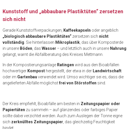
Kunststoff und „abbaubare Plastiktüten“ zersetzen
sich nicht
Gerade Kunststoffverpackungen,
Kaffeekapseln
oder angeblich
„biologisch abbaubare Plastiktüten“
zersetzen sich
nicht
vollständig
. Sie hinterlassen
Mikroplastik
, das über Komposterde
in unsere
Böden
, das
Wasser
– und letztlich auch in unsere
Nahrung
gelangt, warnt die Abfallberatung des Kreises Mettmann.
In der Kompostierungsanlage
Ratingen
wird aus den Bioabfällen
hochwertiger
Kompost
hergestellt, der etwa in der
Landwirtschaft
oder im
Gartenbau
verwendet wird. Umso wichtiger sei es, dass die
angelieferten Abfälle möglichst
frei von Störstoffen
sind.
Der Kreis empfiehlt, Bioabfälle am besten in
Zeitungspapier oder
Papiertüten
zu sammeln – auf glänzendes oder farbiges Papier
sollte dabei verzichtet werden. Auch zum Auslegen der Tonne eigne
sich
zerknülltes Zeitungspapier
, das gleichzeitig Feuchtigkeit
bindet.