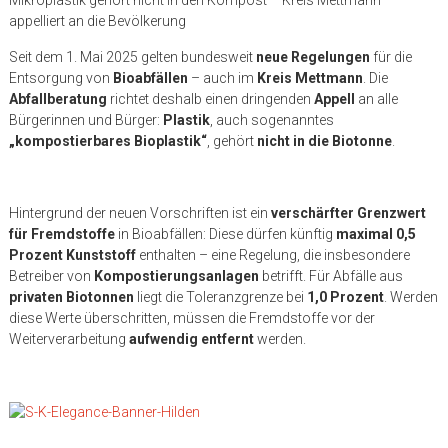
appelliert an die Bevölkerung
Seit dem 1. Mai 2025 gelten bundesweit
neue Regelungen
für die
Entsorgung von
Bioabfällen
– auch im
Kreis Mettmann
. Die
Abfallberatung
richtet deshalb einen dringenden
Appell
an alle
Bürgerinnen und Bürger:
Plastik
, auch sogenanntes
„kompostierbares Bioplastik“
, gehört
nicht in die Biotonne
.
Hintergrund der neuen Vorschriften ist ein
verschärfter Grenzwert
für Fremdstoffe
in Bioabfällen: Diese dürfen künftig
maximal 0,5
Prozent Kunststoff
enthalten – eine Regelung, die insbesondere
Betreiber von
Kompostierungsanlagen
betrifft. Für Abfälle aus
privaten Biotonnen
liegt die Toleranzgrenze bei
1,0 Prozent
. Werden
diese Werte überschritten, müssen die Fremdstoffe vor der
Weiterverarbeitung
aufwendig entfernt
werden.