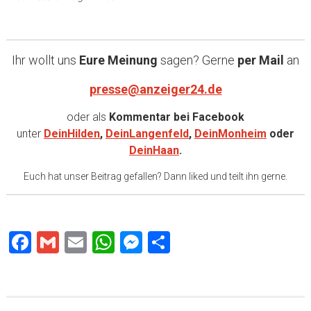
Ihr wollt uns
Eure Meinung
sagen? Gerne
per Mail
an
presse@anzeiger24.de
oder als
Kommentar bei
Facebook
unter
DeinHilden
,
DeinLangenfeld
,
DeinMonheim
oder
DeinHaan
.
Euch hat unser Beitrag gefallen? Dann liked und teilt ihn gerne.
Facebook
Gmail
Email
WhatsApp
Messenger
Teilen