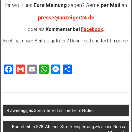
Ihr wollt uns
Eure Meinung
sagen? Gerne
per Mail
an
presse@anzeiger24.de
oder als
Kommentar bei
Facebook
.
Euch hat unser Beitrag gefallen? Dann liked und teilt ihn gerne.
Facebook
Gmail
Email
WhatsApp
Messenger
Teilen
Beitragsnavigation
Zweitägiges Sommerfest im Tierheim Hilden
Bauarbeiten S28: Abends Streckensperrung zwischen Neuss